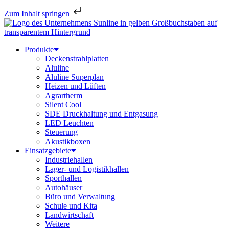
Zum Inhalt springen
Produkte
Deckenstrahlplatten
Aluline
Aluline Superplan
Heizen und Lüften
Agrartherm
Silent Cool
SDE Druckhaltung und Entgasung
LED Leuchten
Steuerung
Akustikboxen
Einsatzgebiete
Industriehallen
Lager- und Logistikhallen
Sporthallen
Autohäuser
Büro und Verwaltung
Schule und Kita
Landwirtschaft
Weitere