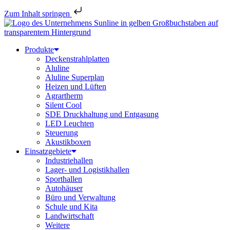
Zum Inhalt springen
Produkte
Deckenstrahlplatten
Aluline
Aluline Superplan
Heizen und Lüften
Agrartherm
Silent Cool
SDE Druckhaltung und Entgasung
LED Leuchten
Steuerung
Akustikboxen
Einsatzgebiete
Industriehallen
Lager- und Logistikhallen
Sporthallen
Autohäuser
Büro und Verwaltung
Schule und Kita
Landwirtschaft
Weitere