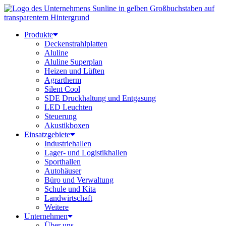
Produkte
Deckenstrahlplatten
Aluline
Aluline Superplan
Heizen und Lüften
Agrartherm
Silent Cool
SDE Druckhaltung und Entgasung
LED Leuchten
Steuerung
Akustikboxen
Einsatzgebiete
Industriehallen
Lager- und Logistikhallen
Sporthallen
Autohäuser
Büro und Verwaltung
Schule und Kita
Landwirtschaft
Weitere
Unternehmen
Über uns