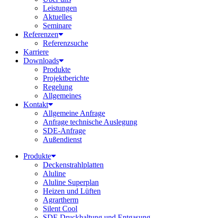
Leistungen
Aktuelles
Seminare
Referenzen
Referenzsuche
Karriere
Downloads
Produkte
Projektberichte
Regelung
Allgemeines
Kontakt
Allgemeine Anfrage
Anfrage technische Auslegung
SDE-Anfrage
Außendienst
Produkte
Deckenstrahlplatten
Aluline
Aluline Superplan
Heizen und Lüften
Agrartherm
Silent Cool
SDE Druckhaltung und Entgasung