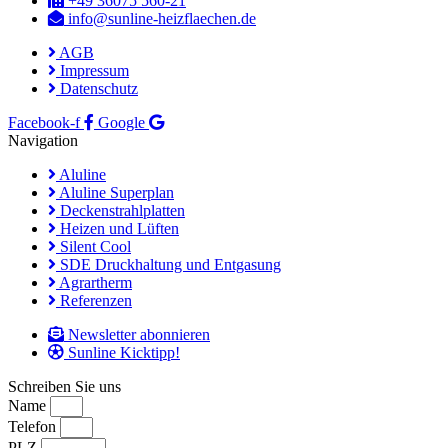
+49 36075 560-21
info@sunline-heizflaechen.de
AGB
Impressum
Datenschutz
Facebook-f
Google
Navigation
Aluline
Aluline Superplan
Deckenstrahlplatten
Heizen und Lüften
Silent Cool
SDE Druckhaltung und Entgasung
Agrartherm
Referenzen
Newsletter abonnieren
Sunline Kicktipp!
Schreiben Sie uns
Name
Telefon
PLZ