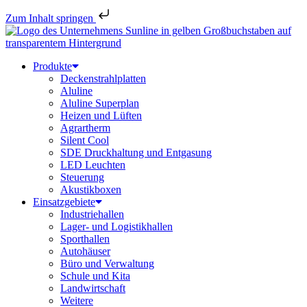
Zum Inhalt springen
Produkte
Deckenstrahlplatten
Aluline
Aluline Superplan
Heizen und Lüften
Agrartherm
Silent Cool
SDE Druckhaltung und Entgasung
LED Leuchten
Steuerung
Akustikboxen
Einsatzgebiete
Industriehallen
Lager- und Logistikhallen
Sporthallen
Autohäuser
Büro und Verwaltung
Schule und Kita
Landwirtschaft
Weitere